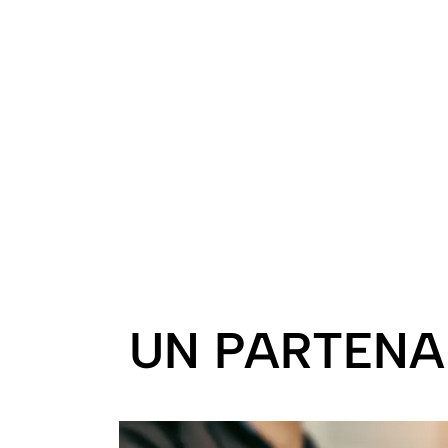
Comptabilité et
Jur
Fiscalite
Optimisat
Tenue de livres, bilans,
décla
comptes de résultats. Votre
accompagnem
comptabilité entre de bonnes
Sécurisez 
mains.
UN PARTENA