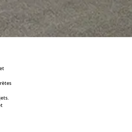
et
e
crètes
ets.
et