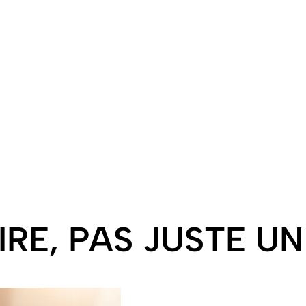
idique
Conseil et Gestion
Soci
ion fiscale,
Analyse, pilotage, aide à la
Paie, déclarati
rations,
décision. Développez votre
contrats de trav
ent contrôles.
performance avec nos
votre ges
vos décisions.
conseils.
IRE, PAS JUSTE U