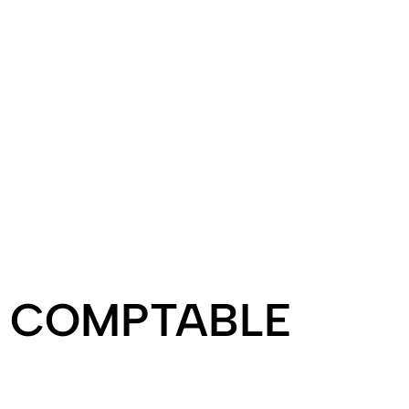
al
Informatique
ons sociales,
Logiciels comptables,
ail. Simplifiez
dématérialisation,
tion RH.
digitalisation. Modernisez vos
processus.
N COMPTABLE