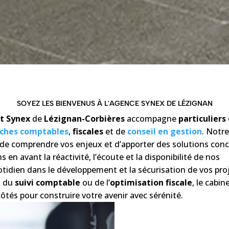
SOYEZ LES BIENVENUS À L'AGENCE SYNEX DE LÉZIGNAN
t Synex
de
Lézignan-Corbières
accompagne
particuliers
ches comptables
,
fiscales
et de
conseil en gestion
. Notr
t de comprendre vos enjeux et d’apporter des solutions con
 en avant la réactivité, l’écoute et la disponibilité de nos
idien dans le développement et la sécurisation de vos proj
, du
suivi comptable
ou de l’
optimisation fiscale
, le cabin
côtés pour construire votre avenir avec sérénité.