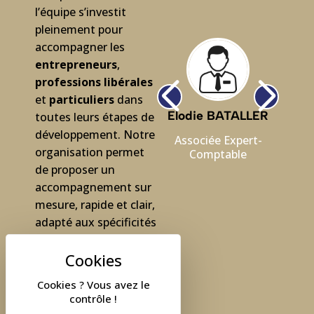
l’équipe s’investit
pleinement pour
accompagner les
entrepreneurs
,
professions libérales
et
particuliers
dans
Elodie BATALLER
E
toutes leurs étapes de
développement. Notre
Associée Expert-
A
organisation permet
Comptable
de proposer un
accompagnement sur
mesure, rapide et clair,
adapté aux spécificités
de chacun. Ouverts,
disponibles et
attentifs, nos
Cookies ? Vous avez le
collaborateurs
contrôle !
travaillent main dans